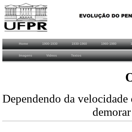
Home
1900-1930
1930-1960
1960-1980
Imagens
Videos
Textos
O
Dependendo da velocidade d
demorar 